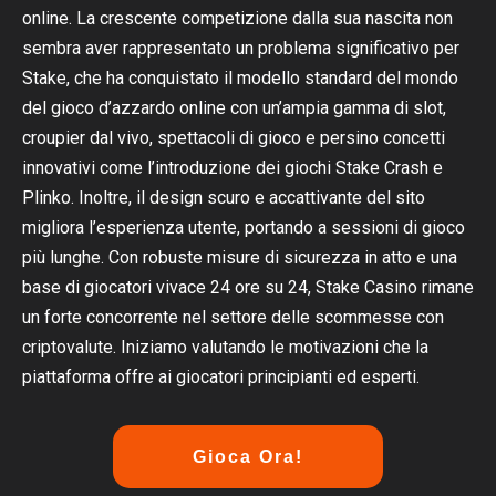
online. La crescente competizione dalla sua nascita non
sembra aver rappresentato un problema significativo per
Stake, che ha conquistato il modello standard del mondo
del gioco d’azzardo online con un’ampia gamma di slot,
croupier dal vivo, spettacoli di gioco e persino concetti
innovativi come l’introduzione dei giochi Stake Crash e
Plinko. Inoltre, il design scuro e accattivante del sito
migliora l’esperienza utente, portando a sessioni di gioco
più lunghe. Con robuste misure di sicurezza in atto e una
base di giocatori vivace 24 ore su 24, Stake Casino rimane
un forte concorrente nel settore delle scommesse con
criptovalute. Iniziamo valutando le motivazioni che la
piattaforma offre ai giocatori principianti ed esperti.
Gioca Ora!