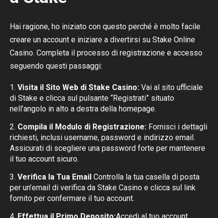
Hai ragione, ho iniziato con questo perché è molto facile
creare un account e iniziare a divertirsi su Stake Online
Casino. Completa il processo di registrazione e accesso
seguendo questi passaggi:
Visita il Sito Web di Stake Casino:
Vai al sito ufficiale
di Stake e clicca sul pulsante “Registrati” situato
nell’angolo in alto a destra della homepage.
Compila il Modulo di Registrazione:
Fornisci i dettagli
richiesti, inclusi username, password e indirizzo email.
Assicurati di scegliere una password forte per mantenere
il tuo account sicuro.
Verifica la Tua Email
Controlla la tua casella di posta
per un’email di verifica da Stake Casino e clicca sul link
fornito per confermare il tuo account.
Effettua il Primo Deposito:
Accedi al tuo account