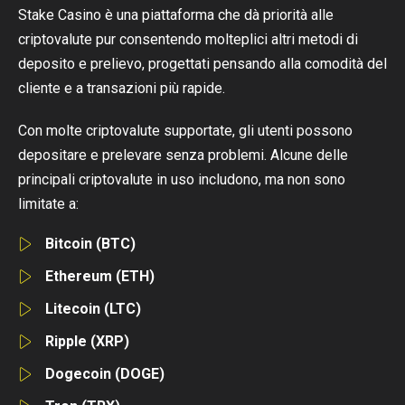
Stake Casino è una piattaforma che dà priorità alle
criptovalute pur consentendo molteplici altri metodi di
deposito e prelievo, progettati pensando alla comodità del
cliente e a transazioni più rapide.
Con molte criptovalute supportate, gli utenti possono
depositare e prelevare senza problemi. Alcune delle
principali criptovalute in uso includono, ma non sono
limitate a:
Bitcoin (BTC)
Ethereum (ETH)
Litecoin (LTC)
Ripple (XRP)
Dogecoin (DOGE)