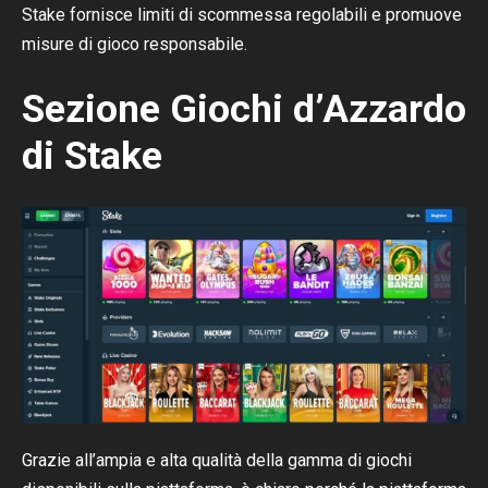
Stake fornisce limiti di scommessa regolabili e promuove
misure di gioco responsabile.
Sezione Giochi d’Azzardo
di Stake
Grazie all’ampia e alta qualità della gamma di giochi