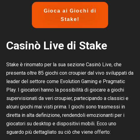
Gioca ai Giochi di
Stake!
Casinò Live di Stake
Stake è rinomato per la sua sezione Casinò Live, che
presenta oltre 85 giochi con croupier dal vivo sviluppati da
leader del settore come Evolution Gaming e Pragmatic
Play. I giocatori hanno la possibilità di giocare a giochi
supervisionati da veri croupier, partecipando a classici e
alcuni giochi mai visti prima. I giochi sono trasmessi in
diretta in alta definizione, rendendoli emozionanti per i
giocatori su desktop e dispositivi mobili. Ecco uno
sguardo più dettagliato su ciò che viene offerto: