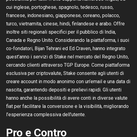
cui inglese, portoghese, spagnolo, tedesco, russo,
francese, indonesiano, giapponese, coreano, polacco,
turco, vietnamita, cinese, hindi, finlandese e arabo. Offre
inoltre siti regionali specifici per il pubblico di India,
Canada e Regno Unito. Considerando la piattaforma, i suoi
co-fondatori, Bijan Tehrani ed Ed Craven, hanno integrato
quest’anno i servizi di Stake nel mercato del Regno Unito,
cercando clienti attraverso TGP Europe. Come piattaforma
esclusiva per criptovalute, Stake consente agli utenti di
creare account in modo anonimo con un’email e una data di
nascita, garantendo depositi e prelievi rapidi. Gli utenti
hanno anche la possibilità di avere conti in diverse valute
fiat per facilitare la conversione e la visibilità, migliorando
l’esperienza complessiva dell’utente.
Pro e Contro