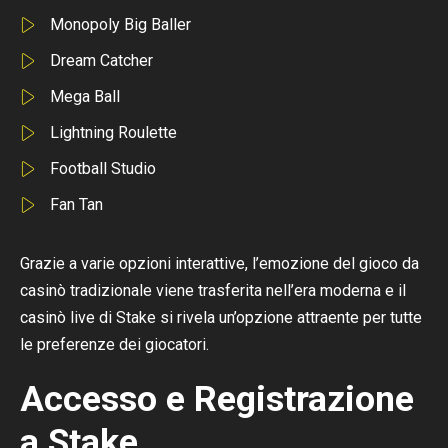
Monopoly Big Baller
Dream Catcher
Mega Ball
Lightning Roulette
Football Studio
Fan Tan
Grazie a varie opzioni interattive, l’emozione del gioco da
casinò tradizionale viene trasferita nell’era moderna e il
casinò live di Stake si rivela un’opzione attraente per tutte
le preferenze dei giocatori.
Accesso e Registrazione
a Stake