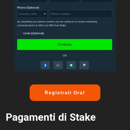
Registrati Ora!
Pagamenti di Stake