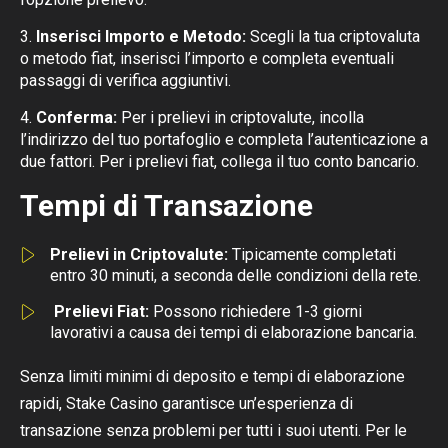
Inserisci Importo e Metodo:
Scegli la tua criptovaluta
o metodo fiat, inserisci l’importo e completa eventuali
passaggi di verifica aggiuntivi.
Conferma:
Per i prelievi in criptovalute, incolla
l’indirizzo del tuo portafoglio e completa l’autenticazione a
due fattori. Per i prelievi fiat, collega il tuo conto bancario.
Tempi di Transazione
Prelievi in Criptovalute:
Tipicamente completati
entro 30 minuti, a seconda delle condizioni della rete.
Prelievi Fiat:
Possono richiedere 1-3 giorni
lavorativi a causa dei tempi di elaborazione bancaria.
Senza limiti minimi di deposito e tempi di elaborazione
rapidi, Stake Casino garantisce un’esperienza di
transazione senza problemi per tutti i suoi utenti. Per le