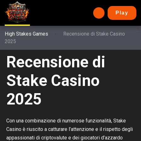
Play
High Stakes Games
Recensione di Stake Casino
2025
Recensione di
Stake Casino
2025
Con una combinazione di numerose funzionalità, Stake
Casino è riuscito a catturare l’attenzione e il rispetto degli
appassionati di criptovalute e dei giocatori d’azzardo