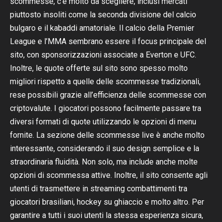
scommesse, c’è molto da scegliere, inclusi mercati
piuttosto insoliti come la seconda divisione del calcio
bulgaro e il kabaddi amatoriale. Il calcio della Premier
League e l’MMA sembrano essere il focus principale del
sito, con sponsorizzazioni associate a Everton e UFC.
Inoltre, le quote offerte sul sito sono spesso molto
migliori rispetto a quelle delle scommesse tradizionali,
rese possibili grazie all’efficienza delle scommesse con
criptovalute. I giocatori possono facilmente passare tra
diversi formati di quote utilizzando le opzioni di menu
fornite. La sezione delle scommesse live è anche molto
interessante, considerando il suo design semplice e la
straordinaria fluidità. Non solo, ma include anche molte
opzioni di scommessa attive. Inoltre, il sito consente agli
utenti di trasmettere in streaming combattimenti tra
giocatori brasiliani, hockey su ghiaccio e molto altro. Per
garantire a tutti i suoi utenti la stessa esperienza sicura,