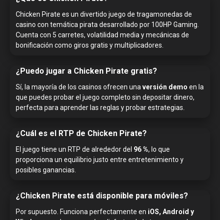
Chicken Pirate es un divertido juego de tragamonedas de
casino con temática pirata desarrollado por 100HP Gaming.
Cuenta con 5 carretes, volatilidad media y mecánicas de
bonificación como giros gratis y multiplicadores.
¿Puedo jugar a Chicken Pirate gratis?
Sí, la mayoría de los casinos ofrecen una
versión demo
en la
que puedes probar el juego completo sin depositar dinero,
perfecta para aprender las reglas y probar estrategias.
¿Cuál es el RTP de Chicken Pirate?
El juego tiene un RTP de alrededor del
96 %
, lo que
proporciona un equilibrio justo entre entretenimiento y
posibles ganancias.
¿Chicken Pirate está disponible para móviles?
Por supuesto. Funciona perfectamente en
iOS, Android y