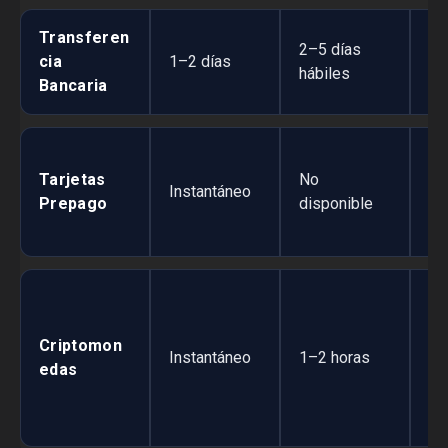
Transferen
Co
2–5 días
cia
1–2 días
pe
hábiles
Bancaria
le
Bu
Tarjetas
No
de
Instantáneo
Prepago
disponible
no
re
Rá
ba
Criptomon
co
Instantáneo
1–2 horas
edas
ca
m
po