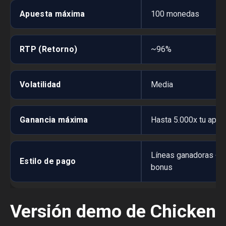
Apuesta máxima
100 monedas
RTP (Retorno)
~96%
Volatilidad
Media
Ganancia máxima
Hasta 5.000x tu apue
Líneas ganadoras + 
Estilo de pago
bonus
Versión demo de Chicken