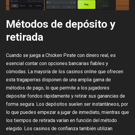
Métodos de depósito y
retirada
Cuando se juega a Chicken Pirate con dinero real, es
esencial contar con opciones bancarias fiables y
cómodas. La mayoría de los casinos online que ofrecen
esta tragaperras disponen de una amplia gama de
métodos de pago, lo que permite a los jugadores
depositar fondos rápidamente y retirar sus ganancias de
forma segura. Los depósitos suelen ser instantáneos, por
lo que puedes empezar a jugar de inmediato, mientras que
los tiempos de retirada varían en función del método
elegido. Los casinos de confianza también utilizan