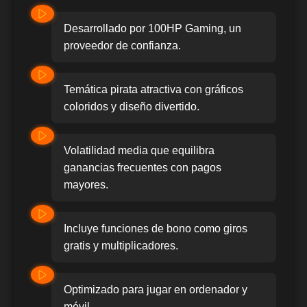
Desarrollado por 100HP Gaming, un
proveedor de confianza.
Temática pirata atractiva con gráficos
coloridos y diseño divertido.
Volatilidad media que equilibra
ganancias frecuentes con pagos
mayores.
Incluye funciones de bono como giros
gratis y multiplicadores.
Optimizado para jugar en ordenador y
móvil.