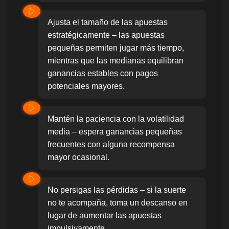
Ajusta el tamaño de las apuestas
estratégicamente – las apuestas
pequeñas permiten jugar más tiempo,
mientras que las medianas equilibran
ganancias estables con pagos
potenciales mayores.
Mantén la paciencia con la volatilidad
media – espera ganancias pequeñas
frecuentes con alguna recompensa
mayor ocasional.
No persigas las pérdidas – si la suerte
no te acompaña, toma un descanso en
lugar de aumentar las apuestas
impulsivamente.