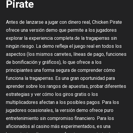
Pirate
Antes de lanzarse a jugar con dinero real, Chicken Pirate
ofrece una versión demo que permite a los jugadores
explorar la experiencia completa de la tragaperras sin
ningún riesgo. La demo refleja el juego real en todos los
aspectos (los mismos carretes, líneas de pago, funciones
de bonificación y gráficos), lo que ofrece a los
principiantes una forma segura de comprender cómo
funciona la tragaperras. Es una gran oportunidad para
aprender sobre los rangos de apuestas, probar diferentes
estrategias y ver cómo los giros gratis o los
multiplicadores afectan a los posibles pagos. Para los
jugadores ocasionales, la versión demo ofrece puro
entretenimiento sin compromiso financiero. Para los
aficionados al casino más experimentados, es una