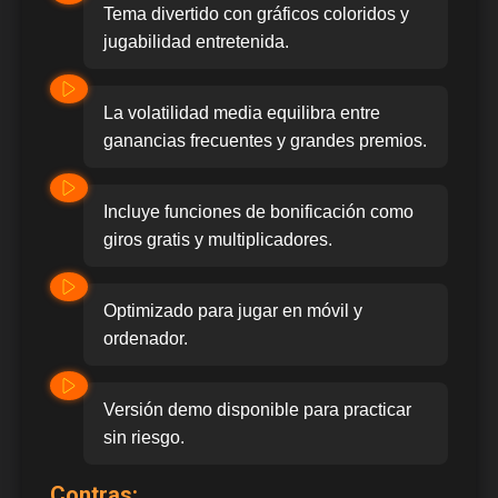
Tema divertido con gráficos coloridos y
jugabilidad entretenida.
La volatilidad media equilibra entre
ganancias frecuentes y grandes premios.
Incluye funciones de bonificación como
giros gratis y multiplicadores.
Optimizado para jugar en móvil y
ordenador.
Versión demo disponible para practicar
sin riesgo.
Contras: