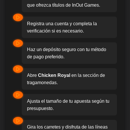
que ofrezca títulos de InOut Games.
Registra una cuenta y completa la
verificación si es necesario.
Haz un depósito seguro con tu método
de pago preferido.
Abre
Chicken Royal
en la sección de
tragamonedas.
Ajusta el tamaño de tu apuesta según tu
presupuesto.
Gira los carretes y disfruta de las líneas