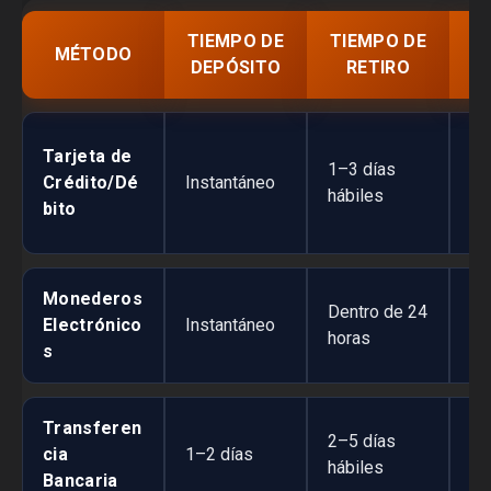
TIEMPO DE
TIEMPO DE
MÉTODO
DEPÓSITO
RETIRO
Am
Tarjeta de
1–3 días
ac
Crédito/Dé
Instantáneo
hábiles
tr
bito
s 
Monederos
La
Dentro de 24
Electrónico
Instantáneo
pa
horas
s
rá
Transferen
Co
2–5 días
cia
1–2 días
pe
hábiles
Bancaria
le