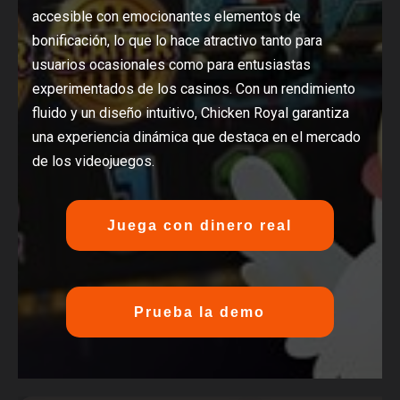
accesible con emocionantes elementos de
bonificación, lo que lo hace atractivo tanto para
usuarios ocasionales como para entusiastas
experimentados de los casinos. Con un rendimiento
fluido y un diseño intuitivo, Chicken Royal garantiza
una experiencia dinámica que destaca en el mercado
de los videojuegos.
Juega con dinero real
Prueba la demo