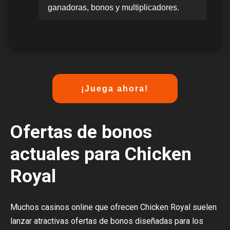
ganadoras, bonos y multiplicadores.
¡Juega ahora!
Ofertas de bonos
actuales para Chicken
Royal
Muchos casinos online que ofrecen Chicken Royal suelen
lanzar atractivas ofertas de bonos diseñadas para los