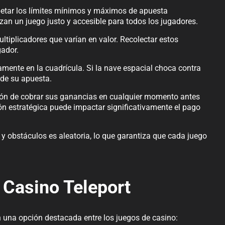
etar los límites mínimos y máximos de apuesta
izan un juego justo y accesible para todos los jugadores.
ltiplicadores que varían en valor. Recolectar estos
gador.
mente en la cuadrícula. Si la nave espacial choca contra
rde su apuesta.
ión de cobrar sus ganancias en cualquier momento antes
sión estratégica puede impactar significativamente el pago
y obstáculos es aleatoria, lo que garantiza que cada juego
 Casino Teleport
en una opción destacada entre los juegos de casino: