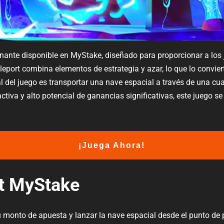
nante disponible en MyStake, diseñado para proporcionar a los 
Teleport combina elementos de estrategia y azar, lo que lo convi
 del juego es transportar una nave espacial a través de una cu
tiva y alto potencial de ganancias significativas, este juego 
¡Juega Ahora!
t MyStake
 monto de apuesta y lanzar la nave espacial desde el punto de 