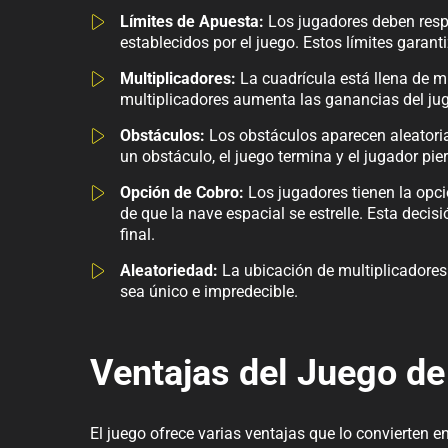
Límites de Apuesta:
Los jugadores deben resp
establecidos por el juego. Estos límites garant
Multiplicadores:
La cuadrícula está llena de mu
multiplicadores aumenta las ganancias del ju
Obstáculos:
Los obstáculos aparecen aleatoria
un obstáculo, el juego termina y el jugador pie
Opción de Cobro:
Los jugadores tienen la opc
de que la nave espacial se estrelle. Esta deci
final.
Aleatoriedad:
La ubicación de multiplicadores 
sea único e impredecible.
Ventajas del Juego de
El juego ofrece varias ventajas que lo convierten 