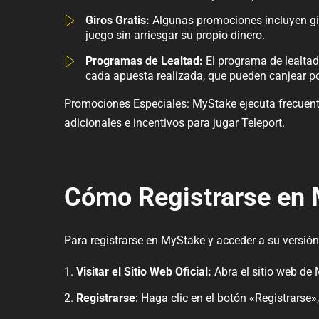
Giros Gratis:
Algunas promociones incluyen giro
juego sin arriesgar su propio dinero.
Programas de Lealtad:
El programa de lealta
cada apuesta realizada, que pueden canjear po
Promociones Especiales: MyStake ejecuta frecuen
adicionales e incentivos para jugar Teleport.
Cómo Registrarse en
Para registrarse en MyStake y acceder a su versión
Visitar el Sitio Web Oficial:
Abra el sitio web de 
Registrarse
: Haga clic en el botón «Registrarse