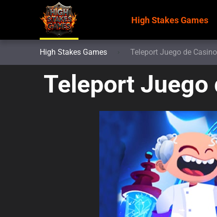
High Stakes Games
High Stakes Games
Teleport Juego de Casin
Teleport Juego